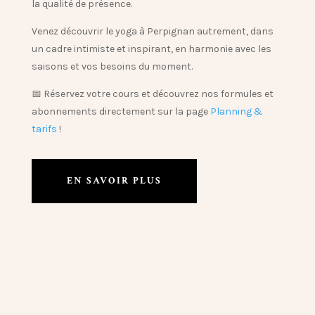
la qualité de présence.
Venez découvrir
le yoga à Perpignan autrement
, dans
un cadre intimiste et inspirant, en harmonie avec les
saisons et vos besoins du moment.
📅 Réservez votre cours et découvrez nos formules et
abonnements directement sur la page
Planning &
tarifs
!
EN SAVOIR PLUS