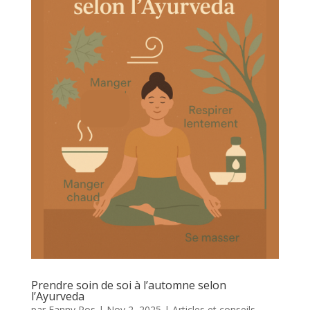
Prendre soin de soi à l’automne selon
l’Ayurveda
par
Fanny Ros
|
Nov 2, 2025
|
Articles et conseils