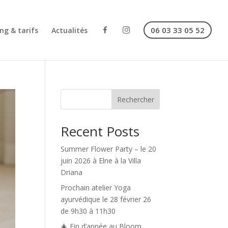
F
I
06 03 33 05 52
ng & tarifs
Actualités
a
n
c
s
e
t
b
a
o
g
o
r
k
a
m
Rechercher
Recent Posts
Summer Flower Party – le 20
juin 2026 à Elne à la Villa
Driana
Prochain atelier Yoga
ayurvédique le 28 février 26
de 9h30 à 11h30
🎄 Fin d’année au Bloom