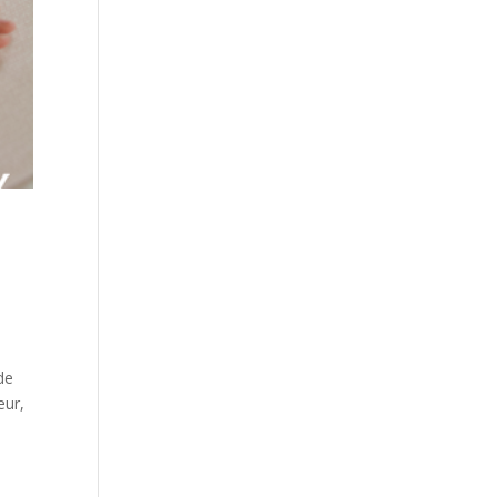
 de
eur,